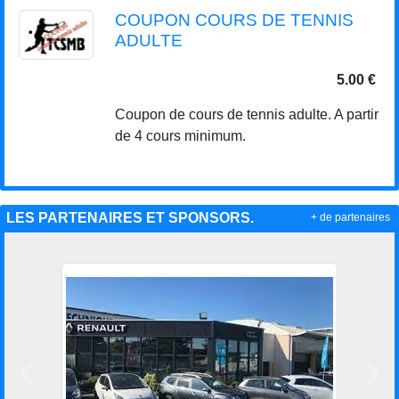
COUPON COURS DE TENNIS
ADULTE
5.00 €
Coupon de cours de tennis adulte. A partir
de 4 cours minimum.
LES PARTENAIRES ET SPONSORS.
+ de partenaires
Précedent
Suiv