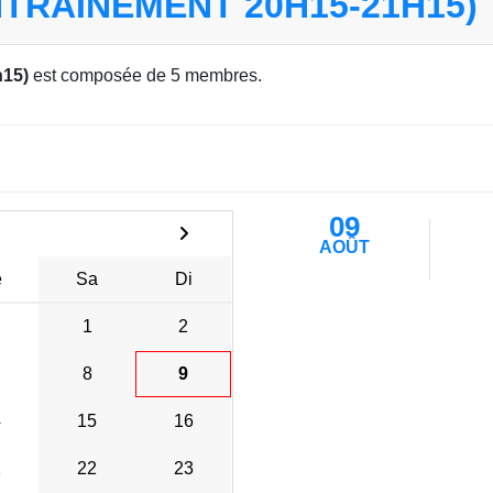
NTRAINEMENT 20H15-21H15)
h15)
est composée de 5 membres.
09
AOÛT
e
Sa
Di
1
2
8
9
4
15
16
1
22
23