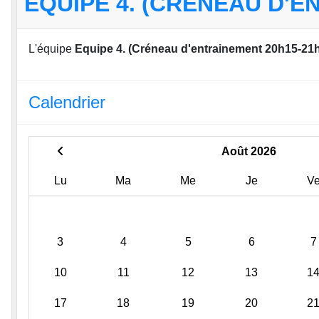
EQUIPE 4. (CRÉNEAU D'E
L'équipe
Equipe 4. (Créneau d'entrainement 20h15-21
Calendrier
Août 2026
Lu
Ma
Me
Je
V
3
4
5
6
7
10
11
12
13
1
17
18
19
20
2