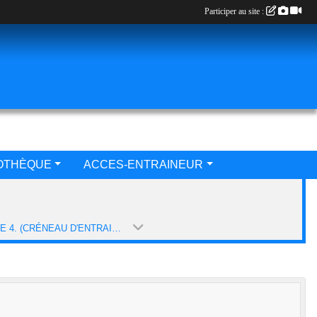
Participer au site :
IOTHÈQUE
ACCES-ENTRAINEUR
EQUIPE 4. (CRÉNEAU D'ENTRAINEMENT 20H15-21H15) (SAISON 2020-2021)