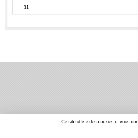
31
SPORTS
REGIONS
Ce site utilise des cookies et vous do
267308
visites