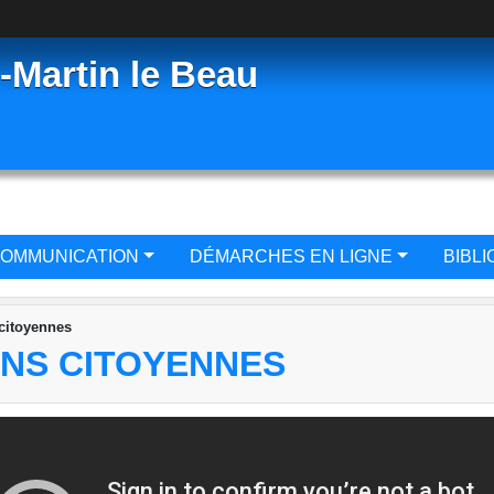
-Martin le Beau
OMMUNICATION
DÉMARCHES EN LIGNE
BIBL
 citoyennes
ONS CITOYENNES