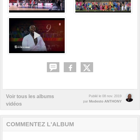
Voir tous les albums
Publié le
08 nov. 2019
par
Modesto ANTHONY
vidéos
COMMENTEZ L'ALBUM