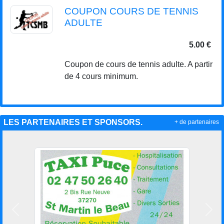
COUPON COURS DE TENNIS
ADULTE
5.00 €
Coupon de cours de tennis adulte. A partir
de 4 cours minimum.
LES PARTENAIRES ET SPONSORS.
+ de partenaires
Précedent
Suiv