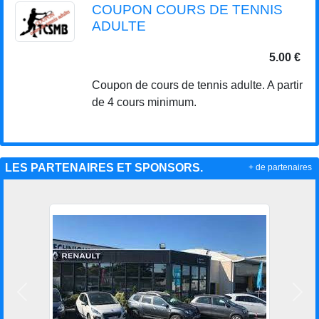
COUPON COURS DE TENNIS
ADULTE
5.00 €
Coupon de cours de tennis adulte. A partir
de 4 cours minimum.
LES PARTENAIRES ET SPONSORS.
+ de partenaires
Précedent
Suiv